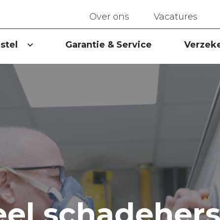
Over ons
Vacatures
stel
Garantie & Service
Verzek
eel schadehers