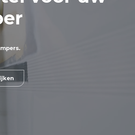
per
ampers.
ijken