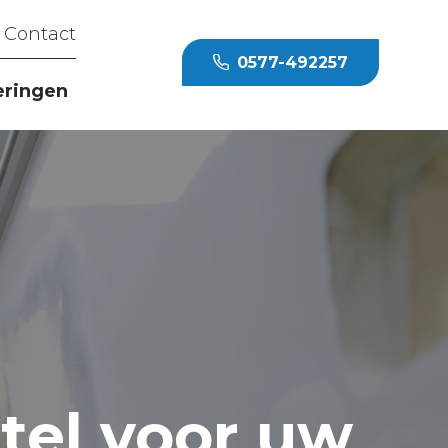
Contact
0577-492257
eringen
tel voor uw