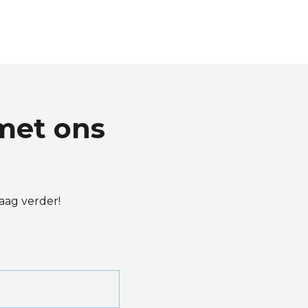
met ons
aag verder!